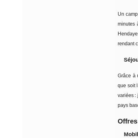
Un campi
minutes à
Hendaye 
rendant c
Séjou
Grâce à 
que soit 
variées :
pays basq
Offres
Mobi