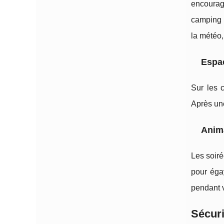
encourag
camping 
la météo,
Espac
Sur les 
Après une
Anima
Les soiré
pour éga
pendant 
Sécuri