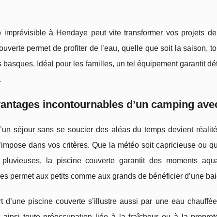
 imprévisible à Hendaye peut vite transformer vos projets d
ouverte permet de profiter de l’eau, quelle que soit la saison, 
basques. Idéal pour les familles, un tel équipement garantit dét
.
antages incontournables d’un camping ave
 d’un séjour sans se soucier des aléas du temps devient réali
’impose dans vos critères. Que la météo
soit capricieuse ou 
 pluvieuses, la piscine couverte garantit des moments aquat
es permet aux petits comme aux grands de bénéficier d’une bai
rt d’une piscine couverte s’illustre aussi par une eau chauff
 ainsi toute préoccupation liée à la fraîcheur ou à la propreté