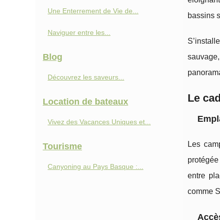
Une Enterrement de Vie de...
bassins s
Naviguer entre les...
S’install
Blog
sauvage, 
panoramas
Découvrez les saveurs...
Le cad
Location de bateaux
Empl
Vivez des Vacances Uniques et...
Les cam
Tourisme
protégée 
Canyoning au Pays Basque :...
entre pl
comme Sa
Accès