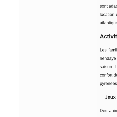
sont adap
location
atlantiqu
Activi
Les fami
hendaye 
saison. 
confort d
pyrenees
Jeux 
Des anim