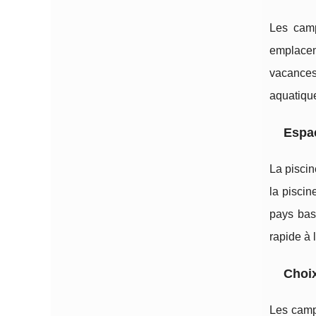
Les camp
emplacem
vacances
aquatique
Espac
La piscin
la piscin
pays bas
rapide à
Choix
Les campi