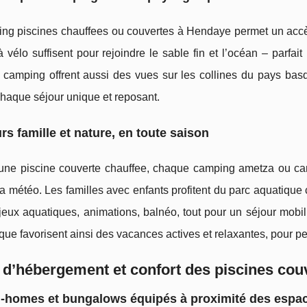
ng piscines chauffees ou couvertes à Hendaye permet un accès
 vélo suffisent pour rejoindre le sable fin et l’océan – parfa
camping offrent aussi des vues sur les collines du pays basq
haque séjour unique et reposant.
rs famille et nature, en toute saison
une piscine couverte chauffee, chaque camping ametza ou cam
la météo. Les familles avec enfants profitent du parc aquatiqu
 jeux aquatiques, animations, balnéo, tout pour un séjour mob
ue favorisent ainsi des vacances actives et relaxantes, pour pet
 d’hébergement et confort des piscines co
l-homes et bungalows équipés à proximité des espa